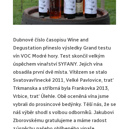
Dubnové číslo časopisu Wine and
Degustation přineslo výsledky Grand testu
vín VOC Modré hory. Test skončil velkým
úspěchem vinařství SYFANY. Jejich vína
obsadila první dvě místa. Vítězem se stalo
Svatovavřinecké 2011, Velké Pavlovice, trat‘
Trkmanska a stříbrná byla Frankovka 2013,
Vrbice, trat‘ Úlehle. Obě oceněná vína jsme
vybrali do prosincové bedýnky. Těší nás, že se
náš výběr shodl s volbou odborníků. Jakubovi
Zborovskému gratulujeme a máme radost
z úspěchu našeho oblíbeného vinaře.