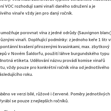
í VOC rozhodují sami vinaři daného sdružení a je
ivého vinaře vždy jen pro daný ročník.
 umožňuje porovnat vína z jedné odrůdy (Sauvignon blanc
různými vinaři. Doplňující podmínky: z jednoho keře 1 litr v
 spontánní kvašení přirozenými kvasinkami, max. zbytkový
klepů v Novém Šaldorfu, použití láhve burgundského typu
dnotná etiketa. Udělování názvu provádí komise vinařů
tu, vždy pouze pro konkrétní ročník vína od jednotlivého
ásledujícího roku.
běno ve verzi bílé, růžové i červené. Poměry jednotlivých
Vyrábí se pouze z nejlepších ročníků.