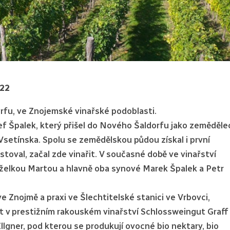
022
rfu, ve Znojemské vinařské podoblasti.
ef Špalek, který přišel do Nového Šaldorfu jako zeměděle
 Vsetínska. Spolu se zemědělskou půdou získal i první
stoval, začal zde vinařit. V současné době ve vinařství
nželkou Martou a hlavně oba synové Marek Špalek a Petr
ve Znojmě a praxi ve Šlechtitelské stanici ve Vrbovci,
let v prestižním rakouském vinařství Schlossweingut Graff
llgner, pod kterou se produkují ovocné bio nektary, bio