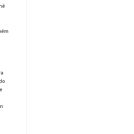
sné
nném
ra
 do
ce
in
a