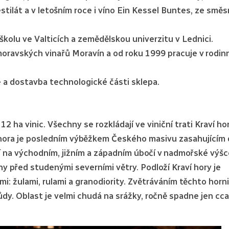
tilát a v letošním roce i víno Ein Kessel Buntes, ze smě
školu ve Valticích a zemědělskou univerzitu v Lednici.
moravských vinařů Moravín a od roku 1999 pracuje v rodi
 a dostavba technologické části sklepa.
2 ha vinic. Všechny se rozkládají ve viniční trati Kraví ho
í hora je posledním výběžkem Českého masivu zasahujícím
í na východním, jižním a západním úbočí v nadmořské výš
y před studenými severními větry. Podloží Kraví hory je
i: žulami, rulami a granodiority. Zvětráváním těchto horn
půdy. Oblast je velmi chudá na srážky, ročně spadne jen cc