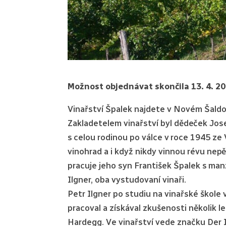
Možnost objednávat skončila 13. 4. 2
Vinařství Špalek najdete v Novém Šaldo
Zakladetelem vinařství byl dědeček Jos
s celou rodinou po válce v roce 1945 ze
vinohrad a i když nikdy vinnou révu nepě
pracuje jeho syn František Špalek s ma
Ilgner, oba vystudovaní vinaři.
Petr Ilgner po studiu na vinařské škole 
pracoval a získával zkušenosti několik 
Hardegg. Ve vinařství vede značku Der I