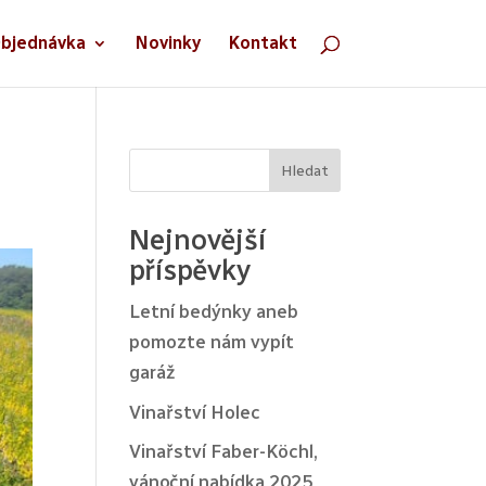
bjednávka
Novinky
Kontakt
Hledat
Nejnovější
příspěvky
Letní bedýnky aneb
pomozte nám vypít
garáž
Vinařství Holec
Vinařství Faber-Köchl,
vánoční nabídka 2025