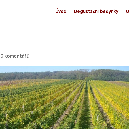
Úvod
Degustační bedýnky
O
|
0 komentářů