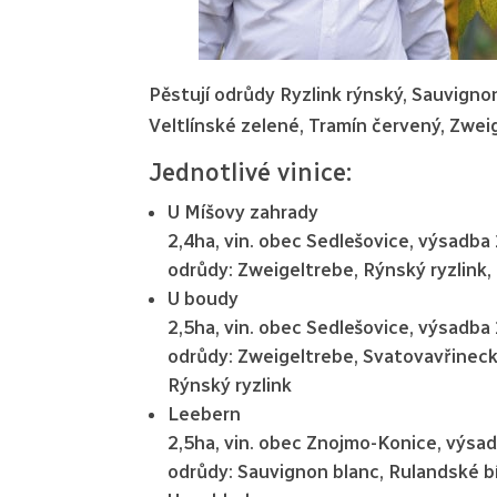
Pěstují odrůdy Ryzlink rýnský, Sauvigno
Veltlínské zelené, Tramín červený, Zwe
Jednotlivé vinice:
U Míšovy zahrady
2,4ha, vin. obec Sedlešovice, výsadba
odrůdy: Zweigeltrebe, Rýnský ryzlink,
U boudy
2,5ha, vin. obec Sedlešovice, výsadba
odrůdy: Zweigeltrebe, Svatovavřinec
Rýnský ryzlink
Leebern
2,5ha, vin. obec Znojmo-Konice, výsa
odrůdy: Sauvignon blanc, Rulandské b