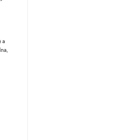
) a
ína,