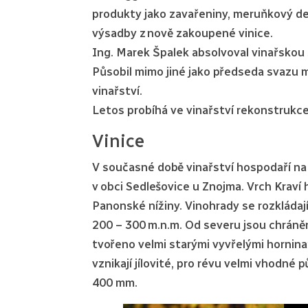
produkty jako zavařeniny, meruňkový des
výsadby z nově zakoupené vinice.
Ing. Marek Špalek absolvoval vinařskou 
Působil mimo jiné jako předseda svazu 
vinařství.
Letos probíhá ve vinařství rekonstrukce
Vinice
V současné době vinařství hospodaří na 1
v obci Sedlešovice u Znojma. Vrch Krav
Panonské nížiny. Vinohrady se rozkládaj
200 – 300 m.n.m. Od severu jsou chráněn
tvořeno velmi starými vyvřelými horninam
vznikají jílovité, pro révu velmi vhodné 
400 mm.