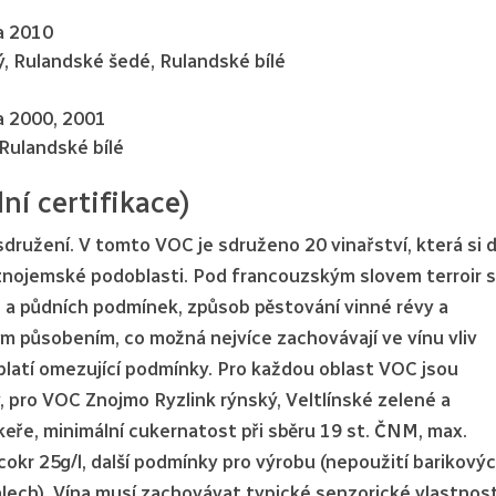
ba 2010
ý, Rulandské šedé, Rulandské bílé
ba 2000, 2001
 Rulandské bílé
ní certifikace)
sdružení. V tomto VOC je sdruženo 20 vinařství, která si 
r znojemské podoblasti. Pod francouzským slovem terroir s
 a půdních podmínek, způsob pěstování vinné révy a
m působením, co možná nejvíce zachovávají ve vínu vliv
platí omezující podmínky. Pro každou oblast VOC jsou
 pro VOC Znojmo Ryzlink rýnský, Veltlínské zelené a
eře, minimální cukernatost při sběru 19 st. ČNM, max.
okr 25g/l, další podmínky pro výrobu (nepoužití barikový
alech). Vína musí zachovávat typické senzorické vlastnost