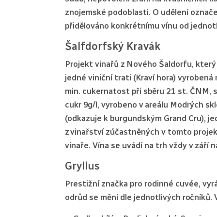
znojemské podoblasti. O udělení označen
přidělováno konkrétnímu vínu od jednotl
Šalfdorfský Kravák
Projekt vinařů z Nového Šaldorfu, který
jedné viniční trati (Kraví hora) vyrobená 
min. cukernatost při sběru 21 st. ČNM,
cukr 9g/l, vyrobeno v areálu Modrých s
(odkazuje k burgundským Grand Cru), je
z vinařství zúčastněných v tomto projek
vinaře. Vína se uvádí na trh vždy v září n
Gryllus
Prestižní značka pro rodinné cuvée, vyrá
odrůd se mění dle jednotlivých ročníků. 