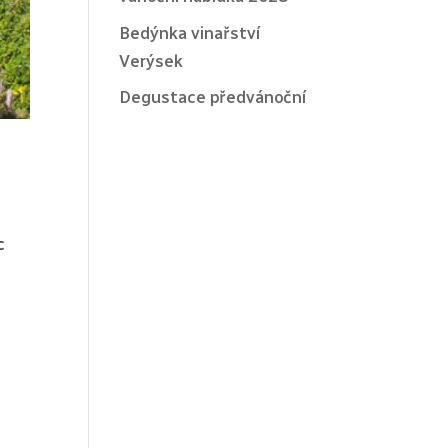
Bedýnka vinařství
Verýsek
Degustace předvánoční
c