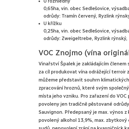
U rozhledny
0,65ha, vin. obec Sedlešovice, výsad
odrůdy: Tramín červený, Ryzlink rýnsk
U křížku
0,25ha, vin. obec Sedlešovice, výsad
odrůdy: Zweigeltrebe, Ryzlink rýnský,
VOC Znojmo (vína originál
Vinařství Špalek je zakládajícím členem 
za cíl produkovat vína odrážející terroi
můžeme představit souhrn klimatických
zpracování hroznů, které svým společný
místa jeho vzniku. Pro zařazení do VOC 
povoleny jen tradičně pěstované odrůdy,
Sauvignon. Předepsaný je max. výnos z k
povolený alkohol 13,9%, max. zbytkový c
sudů, nepovolení zrání na kvasničníck k