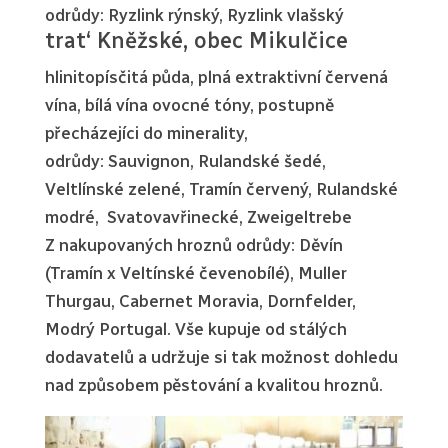
odrůdy: Ryzlink rýnský, Ryzlink vlašský
trat‘ Kněžské, obec Mikulčice
hlinitopísčitá půda, plná extraktivní červená
vína, bílá vína ovocné tóny, postupně
přecházejíci do minerality,
odrůdy: Sauvignon, Rulandské šedé,
Veltlínské zelené, Tramín červený, Rulandské
modré, Svatovavřinecké, Zweigeltrebe
Z nakupovaných hroznů odrůdy: Děvín
(Tramín x Veltínské čevenobílé), Muller
Thurgau, Cabernet Moravia, Dornfelder,
Modrý Portugal. Vše kupuje od stálých
dodavatelů a udržuje si tak možnost dohledu
nad způsobem pěstování a kvalitou hroznů.