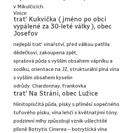
v Mikulčicích.
Vinice:
trat‘ Kukvička ( jméno po obci
vypálené za 30-leté války ), obec
Josefov
nejlepší trat‘ vinařství, před válkou patřila
dědečkovi, zakoupena zpět,
sprašová půda s vyšším obsahem vápníku a
sodíku, orientace na JZ, strukturální plná vína
s vyšším obsahem kyselin
odrůdy: Chardonnay, Frankovka
trat‘ Na Stráni, obec Lužice
hlinitopísčitá půda, písky s příměsí sopečného
tufového písku, vína lehčí s květnatými tóny,
podzimní mlhy způsobují vznik ušlechtilé
plísně Botrytis Cinerea – botrytická vína