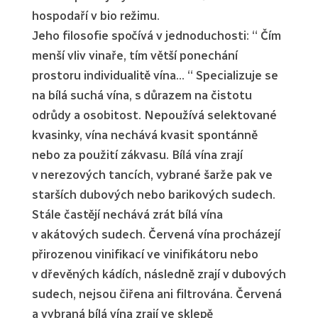
hospodaří v bio režimu.
Jeho filosofie spočívá v jednoduchosti: “ Čím
menší vliv vinaře, tím větší ponechání
prostoru individualitě vína… “ Specializuje se
na bílá suchá vína, s důrazem na čistotu
odrůdy a osobitost. Nepoužívá selektované
kvasinky, vína nechává kvasit spontánně
nebo za použití zákvasu. Bílá vína zrají
v nerezových tancích, vybrané šarže pak ve
starších dubových nebo barikových sudech.
Stále častějí nechává zrát bílá vína
v akátových sudech. Červená vína procházejí
přirozenou vinifikací ve vinifikátoru nebo
v dřevěných kádích, následně zrají v dubových
sudech, nejsou čiřena ani filtrována. Červená
a vybraná bílá vína zrají ve sklepě