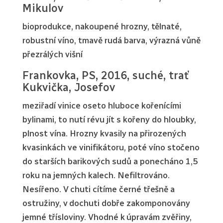
Mikulov
bioprodukce, nakoupené hrozny, tělnaté,
robustní víno, tmavě rudá barva, výrazná vůně
přezrálých višní
Frankovka, PS, 2016, suché, trať
Kukvička, Josefov
meziřadí vinice oseto hluboce kořenícími
bylinami, to nutí révu jít s kořeny do hloubky,
plnost vína. Hrozny kvasily na přirozených
kvasinkách ve vinifikátoru, poté víno stočeno
do starších barikových sudů a ponecháno 1,5
roku na jemných kalech. Nefiltrováno.
Nesířeno. V chuti cítíme černé třešně a
ostružiny, v dochuti dobře zakomponovány
jemné třísloviny. Vhodné k úpravám zvěřiny,