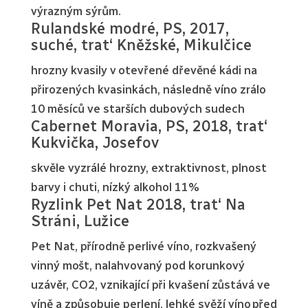
výrazným sýrům.
Rulandské modré, PS, 2017,
suché, trat‘ Kněžské, Mikulčice
hrozny kvasily v otevřené dřevěné kádi na
přirozených kvasinkách, následně víno zrálo
10 měsíců ve starších dubových sudech
Cabernet Moravia, PS, 2018, trat‘
Kukvička, Josefov
skvěle vyzrálé hrozny, extraktivnost, plnost
barvy i chuti, nízký alkohol 11%
Ryzlink Pet Nat 2018, trat‘ Na
Stráni, Lužice
Pet Nat, přírodně perlivé víno, rozkvašený
vinný mošt, nalahvovaný pod korunkový
uzávěr, CO2, vznikající při kvašení zůstává ve
víně a způsobuje perlení, lehké svěží víno před