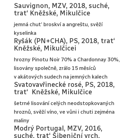
Sauvignon, MZV, 2018, suché,
trat‘ Kněžské, Mikulčice
jemná chut‘ broskví a angreštu, svěží
kyselinka
Ryšák (PN+CHA), PS, 2018, trat‘
Kněžské, Mikulčicei
hrozny Pinotu Noir 70% a Chardonnay 30%,
lisovány společně, zrálo 15 měsíců
v akátových sudech na jemných kalech
Svatovavřinecké rosé, PS, 2018,
trat‘ Kněžské, Mikulčice
šetrné lisování celých neodstopkovaných
hroznů, svěží víno, ve vůni i chuti zejména
maliny
Modrý Portugal, MZV, 2016,
suché, trat‘ Šibeniční vrch,