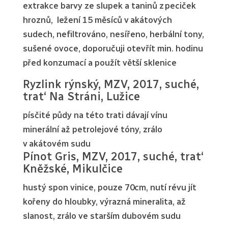
extrakce barvy ze slupek a taninů z peciček
hroznů, ležení 15 měsíců v akátových
sudech, nefiltrováno, nesířeno, herbální tony,
sušené ovoce, doporučuji otevřít min. hodinu
před konzumací a použít větší sklenice
Ryzlink rýnský, MZV, 2017, suché,
trat‘ Na Stráni, Lužice
písčité půdy na této trati dávají vínu
minerální až petrolejové tóny, zrálo
v akátovém sudu
Pínot Gris, MZV, 2017, suché, trat‘
Kněžské, Mikulčice
hustý spon vinice, pouze 70cm, nutí révu jít
kořeny do hloubky, výrazná mineralita, až
slanost, zrálo ve starším dubovém sudu