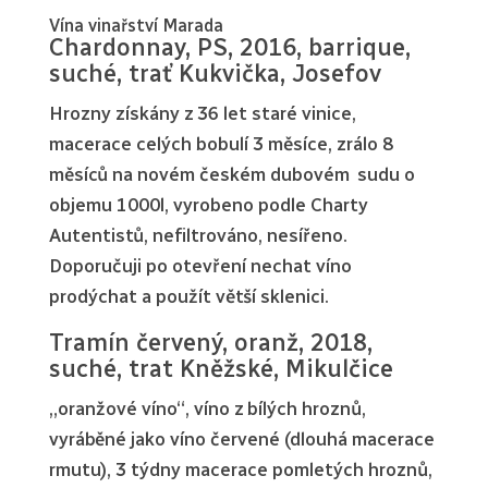
Vína vinařství Marada
Chardonnay, PS, 2016, barrique,
suché, trať Kukvička, Josefov
Hrozny získány z 36 let staré vinice,
macerace celých bobulí 3 měsíce, zrálo 8
měsíců na novém českém dubovém sudu o
objemu 1000l, vyrobeno podle Charty
Autentistů, nefiltrováno, nesířeno.
Doporučuji po otevření nechat víno
prodýchat a použít větší sklenici.
Tramín červený, oranž, 2018,
suché, trat Kněžské, Mikulčice
„oranžové víno“, víno z bílých hroznů,
vyráběné jako víno červené (dlouhá macerace
rmutu), 3 týdny macerace pomletých hroznů,