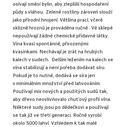
osívají směsí bylin, aby zlepšilií hospodaření
půdy s vláhou. Zelené rostliny zároveń slouží
jako přírodní hnojení. Většina prací, včerě
sklizně hroznů je prováděna ručně . Vě sklepé
nepoužívají žádné chemické přídavné látky.
Vína kvasí spontánně, přirozenými
kvasinkami. Nechávají je zrát na hrubých
kalech v sudech. Delším ležením na kalech se
vína stabilizují a není pořeba dodávat síru.
Pokud je to nutné, dodává se síra jen
v minimálním množství před lahvováním.
Používají mix nových a použitých sudů tak,
aby dřevo neovlivńovalo chut’ový profil vína.
Některé sudy jsou po dědečkovi a používají
se tak již ve třetí generaci. Ročně vyrobí
okolo 5000 lahví. Vzhledem k tak malé