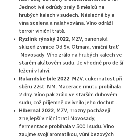
Jednotlivé odrůdy zrály 8 měsíců na
hrubých kalech v sudech. Následně byla
vina scelena a nalahvována. Víno odráží
terroir viniční tratě.
Ryzlink rýnský 2022
, MZV, panenská
sklizeň z vinice Od Sv. Otmara, viniční trat‘
Novosady. Víno zrálo na hrubých kalech ve
starém akátovém sudu. Je vhodné pro delší
ležení v lahvi.
Rulandské bílé 2022
, MZV, cukernatost při
sběru 22st. NM. Macerace rmutu probíhala
2 dny. Víno pak zrálo ve starším dubovém
sudu, což příjemně ovlivnilo jeho dochut‘.
Hibernal 2022
, MZV, hrozny pocházejí
z nejlepší viniční trati Novosady,
fermentace probíhala v 500 l sudu. Víno
zaujme svojí aromatikou, vůní bezových