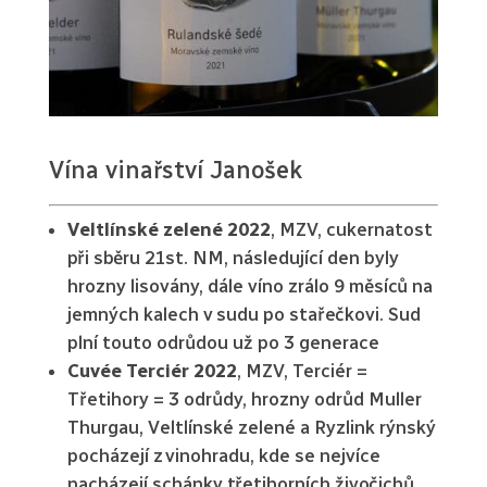
Vína vinařství Janošek
Veltlínské zelené 2022
, MZV, cukernatost
při sběru 21st. NM, následující den byly
hrozny lisovány, dále víno zrálo 9 měsíců na
jemných kalech v sudu po stařečkovi. Sud
plní touto odrůdou už po 3 generace
Cuvée Terciér 2022
, MZV, Terciér =
Třetihory = 3 odrůdy, hrozny odrůd Muller
Thurgau, Veltlínské zelené a Ryzlink rýnský
pocházejí z vinohradu, kde se nejvíce
nacházejí schánky třetihorních živočichů.