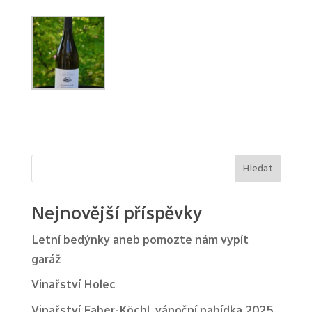
Hledat
Nejnovější příspěvky
Letní bedýnky aneb pomozte nám vypít
garáž
Vinařství Holec
Vinařství Faber-Köchl, vánoční nabídka 2025