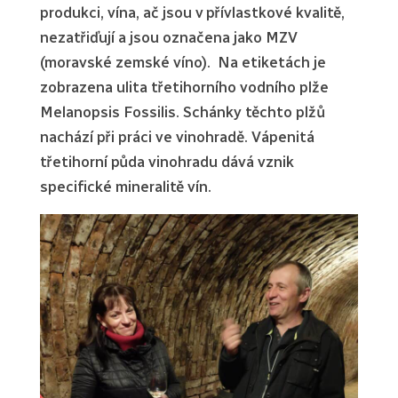
produkci, vína, ač jsou v přívlastkové kvalitě,
nezatřiďují a jsou označena jako MZV
(moravské zemské víno). Na etiketách je
zobrazena ulita třetihorního vodního plže
Melanopsis Fossilis. Schánky těchto plžů
nachází při práci ve vinohradě. Vápenitá
třetihorní půda vinohradu dává vznik
specifické mineralitě vín.