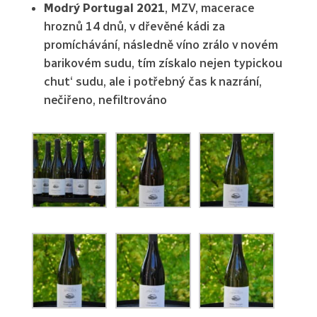
Modrý Portugal 2021
, MZV, macerace
hroznů 14 dnů, v dřevěné kádi za
promíchávání, následně víno zrálo v novém
barikovém sudu, tím získalo nejen typickou
chut‘ sudu, ale i potřebný čas k nazrání,
nečiřeno, nefiltrováno