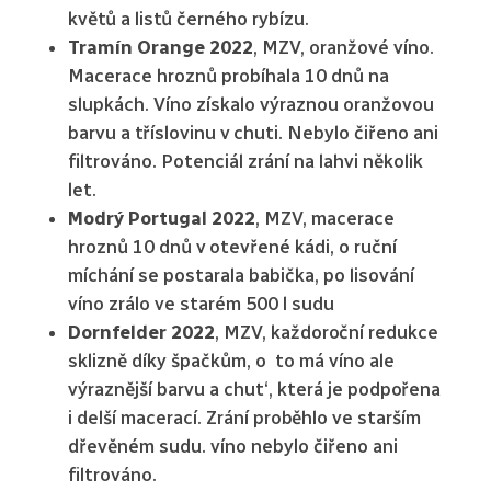
květů a listů černého rybízu.
Tramín Orange 2022
, MZV, oranžové víno.
Macerace hroznů probíhala 10 dnů na
slupkách. Víno získalo výraznou oranžovou
barvu a tříslovinu v chuti. Nebylo čiřeno ani
filtrováno. Potenciál zrání na lahvi několik
let.
Modrý Portugal 2022
, MZV, macerace
hroznů 10 dnů v otevřené kádi, o ruční
míchání se postarala babička, po lisování
víno zrálo ve starém 500 l sudu
Dornfelder 2022
, MZV, každoroční redukce
sklizně díky špačkům, o to má víno ale
výraznější barvu a chut‘, která je podpořena
i delší macerací. Zrání proběhlo ve starším
dřevěném sudu. víno nebylo čiřeno ani
filtrováno.