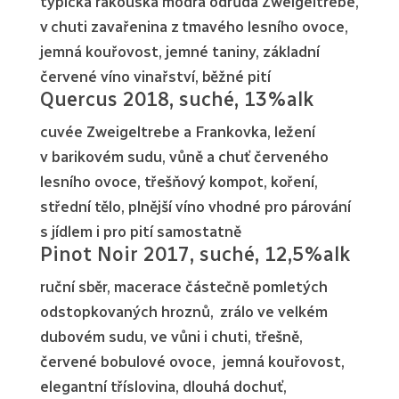
typická rakouská modrá odrůda Zweigeltrebe,
v chuti zavařenina z tmavého lesního ovoce,
jemná kouřovost, jemné taniny, základní
červené víno vinařství, běžné pití
Quercus 2018, suché, 13%alk
cuvée Zweigeltrebe a Frankovka, ležení
v barikovém sudu, vůně a chuť červeného
lesního ovoce, třešňový kompot, koření,
střední tělo, plnější víno vhodné pro párování
s jídlem i pro pití samostatně
Pinot Noir 2017, suché, 12,5%alk
ruční sběr, macerace částečně pomletých
odstopkovaných hroznů, zrálo ve velkém
dubovém sudu, ve vůni i chuti, třešně,
červené bobulové ovoce, jemná kouřovost,
elegantní tříslovina, dlouhá dochuť,