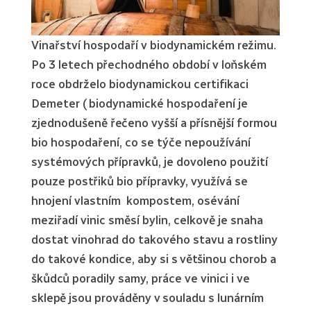
Vinařství hospodaří v biodynamickém režimu.
Po 3 letech přechodného období v loňském
roce obdrželo biodynamickou certifikaci
Demeter ( biodynamické hospodaření je
zjednodušeně řečeno vyšší a přísnější formou
bio hospodaření, co se týče nepoužívání
systémových přípravků, je dovoleno použití
pouze postřiků bio přípravky, využívá se
hnojení vlastním kompostem, osévání
meziřadí vinic směsí bylin, celkově je snaha
dostat vinohrad do takového stavu a rostliny
do takové kondice, aby si s většinou chorob a
škůdců poradily samy, práce ve vinici i ve
sklepě jsou prováděny v souladu s lunárním