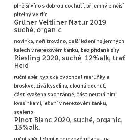
plnější víno s dobrou dochutí, příjemný plnější
pitelný veltlín
Grüner Veltliner Natur 2019,
suché, organic
novinka, nefiltrováno, delší ležení na jemných
kalech v nerezovém tanku, bez přidané síry
Riesling 2020, suché, 12%alk, trať
Heid
ruční sběr, typická ovocnost meruňky a
broskve, živá kyselina, dlouhá dochuť,
část kvašena spontánně, část neutrálními
kvasinkami, ležení v nerezovém tanku,
sceleno
Pinot Blanc 2020, suché, organic,
13%alk.
ruční sběr, ležení v nerezovém tanku na