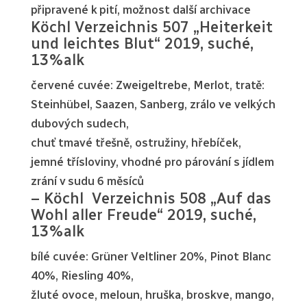
připravené k pití, možnost další archivace
Köchl Verzeichnis 507 „Heiterkeit
und leichtes Blut“ 2019, suché,
13%alk
červené cuvée: Zweigeltrebe, Merlot, tratě:
Steinhübel, Saazen, Sanberg, zrálo ve velkých
dubových sudech,
chuť tmavé třešně, ostružiny, hřebíček,
jemné třísloviny, vhodné pro párování s jídlem
zrání v sudu 6 měsíců
– Köchl Verzeichnis 508 „Auf das
Wohl aller Freude“ 2019, suché,
13%alk
bílé cuvée: Grüner Veltliner 20%, Pinot Blanc
40%, Riesling 40%,
žluté ovoce, meloun, hruška, broskve, mango,