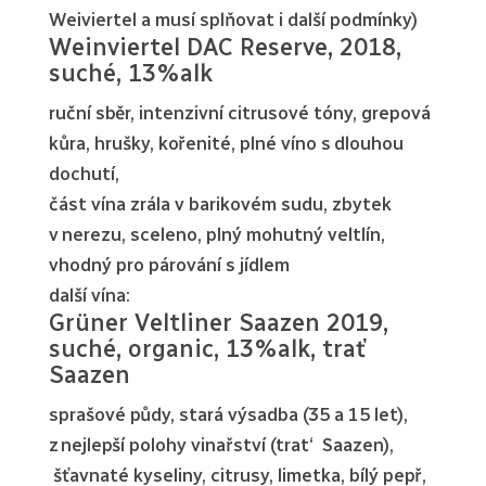
Weiviertel a musí splňovat i další podmínky)
Weinviertel DAC Reserve, 2018,
suché, 13%alk
ruční sběr, intenzivní citrusové tóny, grepová
kůra, hrušky, kořenité, plné víno s dlouhou
dochutí,
část vína zrála v barikovém sudu, zbytek
v nerezu, sceleno, plný mohutný veltlín,
vhodný pro párování s jídlem
další vína:
Grüner Veltliner Saazen 2019,
suché, organic, 13%alk, trať
Saazen
sprašové půdy, stará výsadba (35 a 15 let),
z nejlepší polohy vinařství (trat‘ Saazen),
šťavnaté kyseliny, citrusy, limetka, bílý pepř,