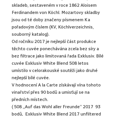
skladeb, sestaveném v roce 1862 Aloisem
Ferdinandem von Köchl. Mozartovy skladby
jsou od té doby značeny písmenem K a
pořadovým číslem (KV, Köchlverzeichnis,
souborný katalog).
Od ročníku 2017 je nejlepší část produkce
těchto cuvée ponechávána zcela bez síry a
bez filtrace jako limitovaná řada Exklusiv. Bílé
cuvée Exklusiv White Blend 508 letos
umístilo v celorakouské soutěži jako druhé
nejlepší bílé cuvée.
V hodnocení A la Carte získávají vína tohoto
vinařství přes 90 bodů a umisťují se na
předních místech.
( 508 „Auf das Wohl aller Freunde“ 2017 93
bodů, Exklusiv White Blend 2017 unfiltered