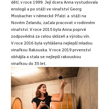
dětí, v roce 1999. Její dcera Anna vystudovala
enologii a po stáži ve vinařství Georg
Mosbacher v německé Pfalzi a stáži na
Novém Zelandu, začala pracovat v rodinném
vinařství. V roce 2015 byla Anna poprvé
zodpovědná za celou sklizeň a výrobu vín.
V roce 2016 byla vyhlášena nejlepší mladou
vinařkou Rakouska. V roce 2019 prvenství
obhájila a stala se nejlepší rakouskou
vinařkou do 35 let.