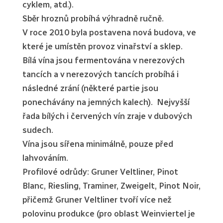
cyklem, atd.).
Sběr hroznů probíhá výhradně ručně.
V roce 2010 byla postavena nová budova, ve
které je umístěn provoz vinařství a sklep.
Bílá vína jsou fermentována v nerezových
tancích a v nerezových tancích probíhá i
následné zrání (některé partie jsou
ponechávány na jemných kalech). Nejvyšší
řada bílých i červených vín zraje v dubových
sudech.
Vína jsou sířena minimálně, pouze před
lahvováním.
Profilové odrůdy: Gruner Veltliner, Pinot
Blanc, Riesling, Traminer, Zweigelt, Pinot Noir,
přičemž Gruner Veltliner tvoří více než
polovinu produkce (pro oblast Weinviertel je