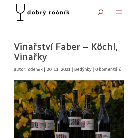
Vinařství Faber – Köchl,
Vinařky
autor:
Zdeněk
|
20. 11. 2021
|
Bedýnky
|
0 komentářů