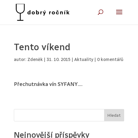
Tento víkend
autor:
Zdeněk
|
31. 10. 2015
|
Aktuality
|
0 komentářů
Přechutnávka vín SYFANY….
Hledat
Nejnovější příspěvky