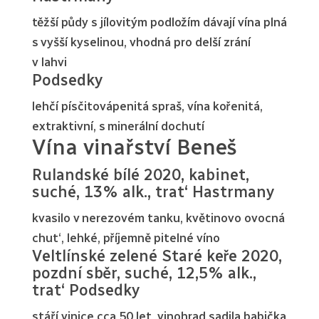
těžší půdy s jílovitým podložím dávají vína plná
s vyšší kyselinou, vhodná pro delší zrání
v lahvi
Podsedky
lehčí písčitovápenitá spraš, vína kořenitá,
extraktivní, s minerální dochutí
Vína vinařství Beneš
Rulandské bílé 2020, kabinet,
suché, 13% alk., trat‘ Hastrmany
kvasilo v nerezovém tanku, květinovo ovocná
chut‘, lehké, příjemně pitelné víno
Veltlínské zelené Staré keře 2020,
pozdní sběr, suché, 12,5% alk.,
trat‘ Podsedky
stáří vinice cca 50 let, vinohrad sadila babička