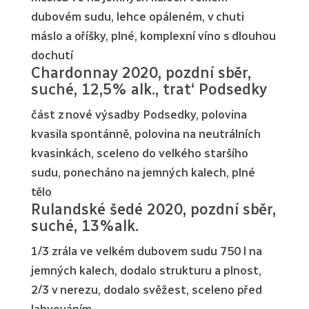
dubovém sudu, lehce opáleném, v chuti
máslo a oříšky, plné, komplexní víno s dlouhou
dochutí
Chardonnay 2020, pozdní sběr,
suché, 12,5% alk., trat‘ Podsedky
část z nové výsadby Podsedky, polovina
kvasila spontánně, polovina na neutrálních
kvasinkách, sceleno do velkého staršího
sudu, ponecháno na jemných kalech, plné
tělo
Rulandské šedé 2020, pozdní sběr,
suché, 13%alk.
1/3 zrála ve velkém dubovem sudu 750 l na
jemných kalech, dodalo strukturu a plnost,
2/3 v nerezu, dodalo svěžest, sceleno před
lahvováním