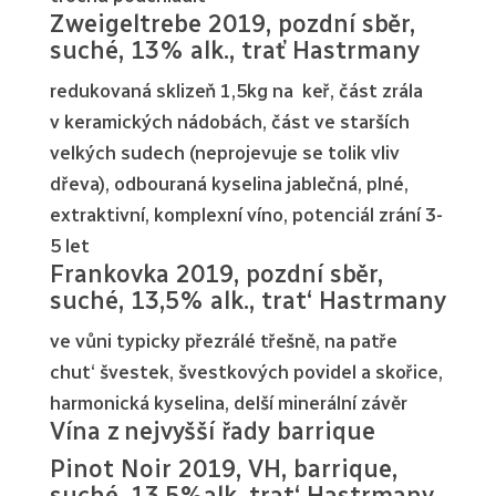
Zweigeltrebe 2019, pozdní sběr,
suché, 13% alk., trať Hastrmany
redukovaná sklizeň 1,5kg na keř, část zrála
v keramických nádobách, část ve starších
velkých sudech (neprojevuje se tolik vliv
dřeva), odbouraná kyselina jablečná, plné,
extraktivní, komplexní víno, potenciál zrání 3-
5 let
Frankovka 2019, pozdní sběr,
suché, 13,5% alk., trat‘ Hastrmany
ve vůni typicky přezrálé třešně, na patře
chut‘ švestek, švestkových povidel a skořice,
harmonická kyselina, delší minerální závěr
Vína z nejvyšší řady barrique
Pinot Noir 2019, VH, barrique,
suché, 13,5%alk. trat‘ Hastrmany