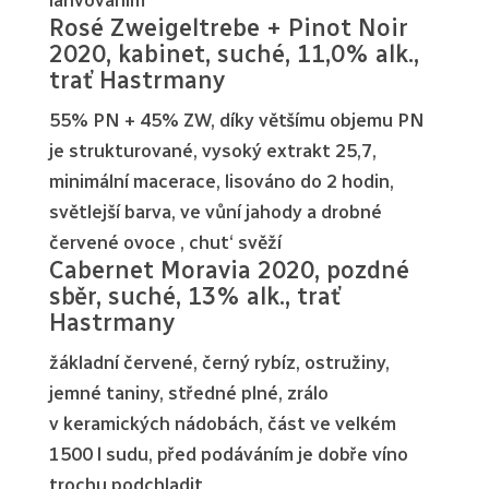
Rosé Zweigeltrebe + Pinot Noir
2020, kabinet, suché, 11,0% alk.,
trať Hastrmany
55% PN + 45% ZW, díky většímu objemu PN
je strukturované, vysoký extrakt 25,7,
minimální macerace, lisováno do 2 hodin,
světlejší barva, ve vůní jahody a drobné
červené ovoce , chut‘ svěží
Cabernet Moravia 2020, pozdné
sběr, suché, 13% alk., trať
Hastrmany
žákladní červené, černý rybíz, ostružiny,
jemné taniny, středné plné, zrálo
v keramických nádobách, část ve velkém
1500 l sudu, před podáváním je dobře víno
trochu podchladit