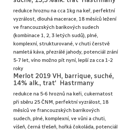
redukce hroznu na cca 1kg na keř, perfektní
vyzrálost, dlouhá macerace, 18 měsíců ležení
ve francouzských barikových sudech
(kombinace 1, 2, 3 letých sudů), plné,
komplexní, strukturované, v chuti čerstvě
namletá káva, přezrálé jahody, potenciál zrání
5-7 let, víno možno pít nyní, lepší za cca 1-2
roky
Merlot 2019 VH, barrique, suché,
14% alk., trat‘ Hastrmany
redukce na 5-6 hroznů na keři, cukernatost
při sběru 25 ČNM, perfektní vyzrálost, 18
měsíců ve francouzských barrikových
sudech, plné, komplexní, ve vůni a chuti,
višeň, černá třešeň, hořká čokoláda, potenciál