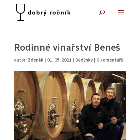
Rodinné vinařství Beneš
autor:
Zdeněk
|
01. 05. 2021
|
Bedýnky
|
0 komentářů