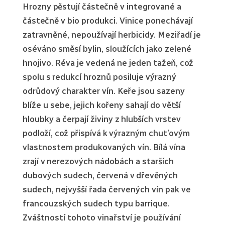
Hrozny pěstují částečně v integrované a
částečně v bio produkci. Vinice ponechávají
zatravněné, nepoužívají herbicidy. Meziřadí je
oséváno směsí bylin, sloužících jako zelené
hnojivo. Réva je vedená ne jeden tažeň, což
spolu s redukcí hroznů posiluje výrazný
odrůdový charakter vín. Keře jsou sazeny
blíže u sebe, jejich kořeny sahají do větší
hloubky a čerpají živiny z hlubších vrstev
podloží, což přispívá k výrazným chut’ovým
vlastnostem produkovaných vín. Bílá vína
zrají v nerezových nádobách a starších
dubových sudech, červená v dřevěných
sudech, nejvyšší řada červených vín pak ve
francouzských sudech typu barrique.
Zváštností tohoto vinařství je používání