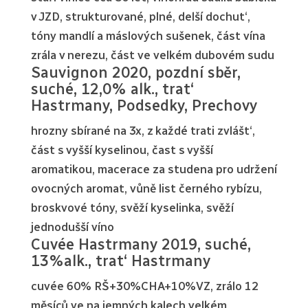
v JZD, strukturované, plné, delší dochut‘,
tóny mandlí a máslových sušenek, část vína
zrála v nerezu, část ve velkém dubovém sudu
Sauvignon 2020, pozdní sběr,
suché, 12,0% alk., trat‘
Hastrmany, Podsedky, Prechovy
hrozny sbírané na 3x, z každé trati zvlášt‘,
část s vyšší kyselinou, čast s vyšší
aromatikou, macerace za studena pro udržení
ovocných aromat, vůně list černého rybízu,
broskvové tóny, svěží kyselinka, svěží
jednodušší víno
Cuvée Hastrmany 2019, suché,
13%alk., trat‘ Hastrmany
cuvée 60% RŠ+30%CHA+10%VZ, zrálo 12
měsíců ve na jemných kalech velkém