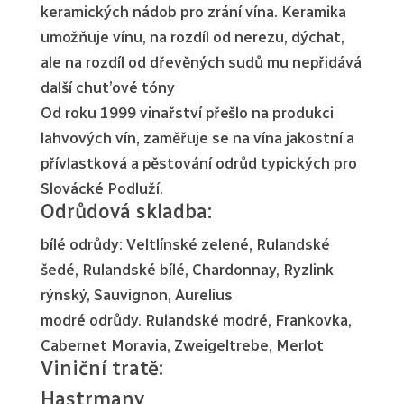
keramických nádob pro zrání vína. Keramika
umožňuje vínu, na rozdíl od nerezu, dýchat,
ale na rozdíl od dřevěných sudů mu nepřidává
další chut’ové tóny
Od roku 1999 vinařství přešlo na produkci
lahvových vín, zaměřuje se na vína jakostní a
přívlastková a pěstování odrůd typických pro
Slovácké Podluží.
Odrůdová skladba:
bílé odrůdy: Veltlínské zelené, Rulandské
šedé, Rulandské bílé, Chardonnay, Ryzlink
rýnský, Sauvignon, Aurelius
modré odrůdy. Rulandské modré, Frankovka,
Cabernet Moravia, Zweigeltrebe, Merlot
Viniční tratě:
Hastrmany