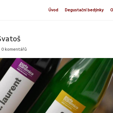
Úvod
Degustační bedýnky
O
Svatoš
|
0 komentářů