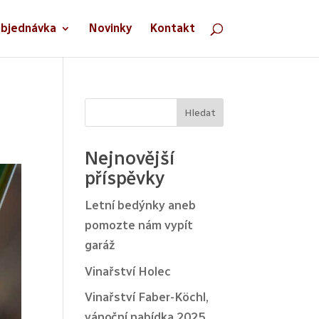
bjednávka
Novinky
Kontakt
Hledat
Nejnovější
příspěvky
Letní bedýnky aneb
pomozte nám vypít
garáž
Vinařství Holec
Vinařství Faber-Köchl,
vánoční nabídka 2025