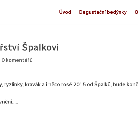
Úvod
Degustační bedýnky
O
ství Špalkovi
|
0 komentářů
, ryzlinky, kravák a i něco rosé 2015 od Špalků, bude konč
vnění…..