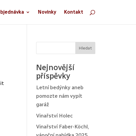
bjednávka
Novinky
Kontakt
Hledat
Nejnovější
příspěvky
it
Letní bedýnky aneb
pomozte nám vypít
garáž
Vinařství Holec
Vinařství Faber-Köchl,
vánoční nabídka 2025